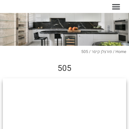
עמוד הבית
סוגי משטחים
Home
/
פורצלן קיסר
/ 505
505