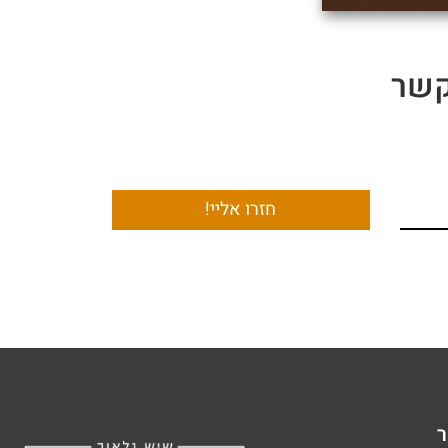
קשר
חזרו אליי!
ר