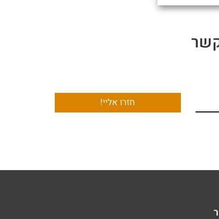
קשר
חזרו אליי!
ר